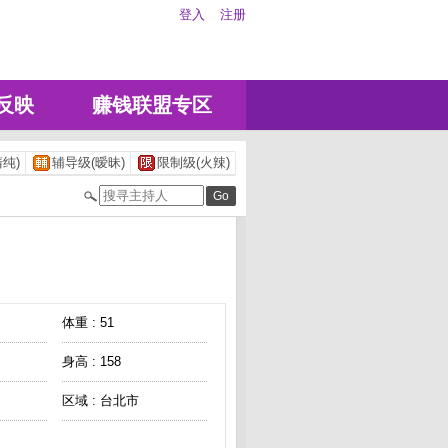
登入
注册
反映
赚钱联盟专区
纯)
辅导级(暧昧)
限制级(火辣)
体重 : 51
身高 : 158
区域 : 台北市