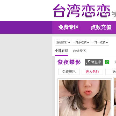
免费专区
点数充值
业绩排行
一对多收费
一对一收费
全部在線
台妹专区
紫夜蝶影
休息中
免費視訊
进入包厢
送