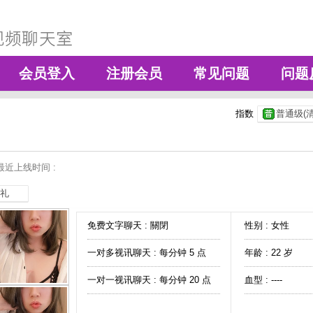
会员登入
注册会员
常见问题
问题
指数
普通级(清
最近上线时间 :
礼
免费文字聊天 :
關閉
性别 : 女性
一对多视讯聊天 :
每分钟 5 点
年龄 : 22 岁
一对一视讯聊天 :
每分钟 20 点
血型 : ----