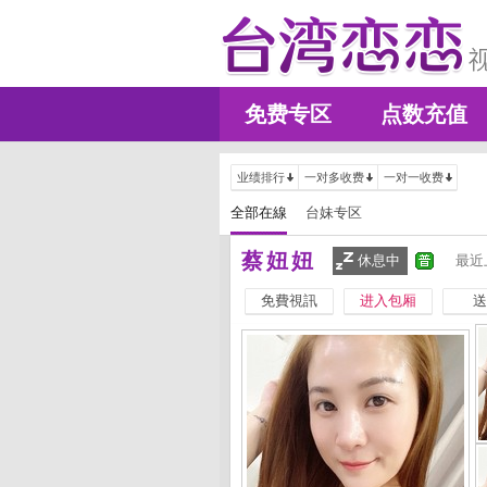
免费专区
点数充值
业绩排行
一对多收费
一对一收费
全部在線
台妹专区
蔡妞妞
休息中
最近
免費視訊
进入包厢
送