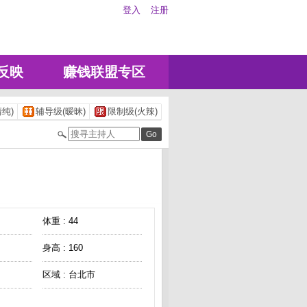
登入
注册
反映
赚钱联盟专区
纯)
辅导级(暧昧)
限制级(火辣)
体重 : 44
身高 : 160
区域 : 台北市